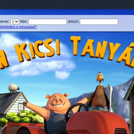
erver:
Név:
Jelszó:
felejtetted a jelszavad?