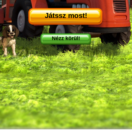
Játssz most!
Nézz körül!