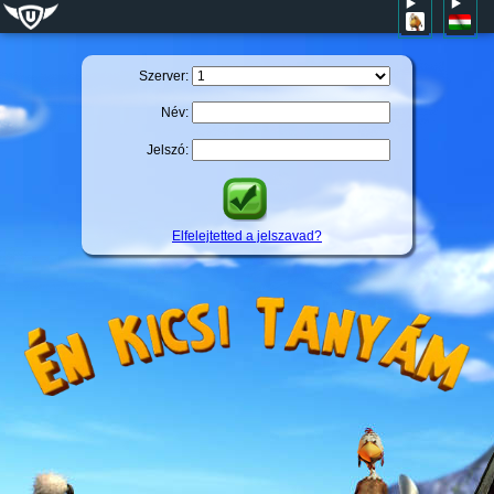
Szerver:
Név:
Jelszó:
Elfelejtetted a jelszavad?