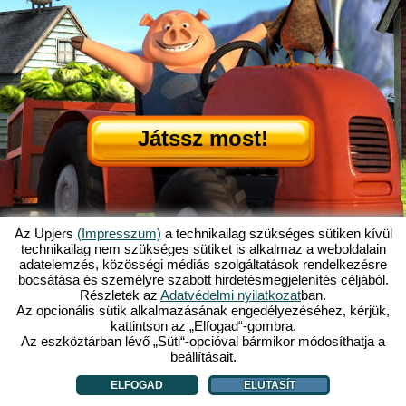
Játssz most!
Az Upjers
(Impresszum)
a technikailag szükséges sütiken kívül
technikailag nem szükséges sütiket is alkalmaz a weboldalain
adatelemzés, közösségi médiás szolgáltatások rendelkezésre
Mi is az az Én Kicsi Tanyám?
|
bocsátása és személyre szabott hirdetésmegjelenítés céljából.
Itt olvashatod ennek a böngészős játéknak a történetét!
|
Ami rád vár...
|
Részletek az
Adatvédelmi nyilatkozat
ban.
ÁSZF
|
Impresszum
|
Adatvédelmi nyilatkozat
|
Szabályzat
|
Fórum
|
Az opcionális sütik alkalmazásának engedélyezéséhez, kérjük,
kattintson az „Elfogad“-gombra.
Támogatás
|
My Free Farm 2 App
|
Google Play
|
App Store
|
Az eszköztárban lévő „Süti“-opcióval bármikor módosíthatja a
Böngészős játékok - Upjers.com
|
Sütik kezelése
beállításait.
ELFOGAD
ELUTASÍT