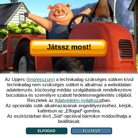
Játssz most!
Az Upjers
(Impresszum)
a technikailag szükséges sütiken kívül
technikailag nem szükséges sütiket is alkalmaz a weboldalain
adatelemzés, közösségi médiás szolgáltatások rendelkezésre
Mi is az az Én Kicsi Tanyám?
|
bocsátása és személyre szabott hirdetésmegjelenítés céljából.
Itt olvashatod ennek a böngészős játéknak a történetét!
|
Ami rád vár...
|
Részletek az
Adatvédelmi nyilatkozat
ban.
ÁSZF
|
Impresszum
|
Adatvédelmi nyilatkozat
|
Szabályzat
|
Fórum
|
Az opcionális sütik alkalmazásának engedélyezéséhez, kérjük,
kattintson az „Elfogad“-gombra.
Támogatás
|
My Free Farm 2 App
|
Google Play
|
App Store
|
Az eszköztárban lévő „Süti“-opcióval bármikor módosíthatja a
Böngészős játékok - Upjers.com
|
Sütik kezelése
beállításait.
ELFOGAD
ELUTASÍT