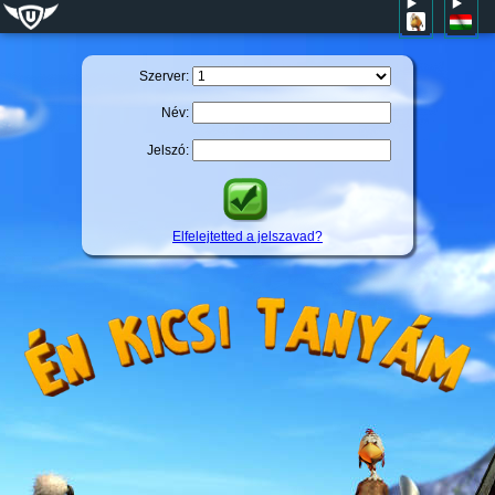
Szerver:
Név:
Jelszó:
Elfelejtetted a jelszavad?