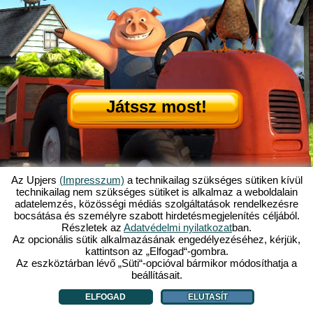
Játssz most!
Az Upjers
(Impresszum)
a technikailag szükséges sütiken kívül
technikailag nem szükséges sütiket is alkalmaz a weboldalain
adatelemzés, közösségi médiás szolgáltatások rendelkezésre
Mi is az az Én Kicsi Tanyám?
|
bocsátása és személyre szabott hirdetésmegjelenítés céljából.
Itt olvashatod ennek a böngészős játéknak a történetét!
|
Ami rád vár...
|
Részletek az
Adatvédelmi nyilatkozat
ban.
ÁSZF
|
Impresszum
|
Adatvédelmi nyilatkozat
|
Szabályzat
|
Fórum
|
Az opcionális sütik alkalmazásának engedélyezéséhez, kérjük,
kattintson az „Elfogad“-gombra.
Támogatás
|
My Free Farm 2 App
|
Google Play
|
App Store
|
Az eszköztárban lévő „Süti“-opcióval bármikor módosíthatja a
Böngészős játékok - Upjers.com
|
Sütik kezelése
beállításait.
ELFOGAD
ELUTASÍT