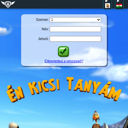
Szerver:
Név:
Jelszó:
Elfelejtetted a jelszavad?