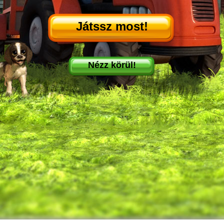
Játssz most!
Nézz körül!