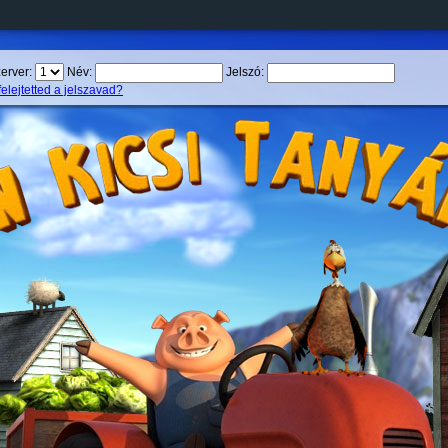
erver:
Név:
Jelszó:
felejtetted a jelszavad?