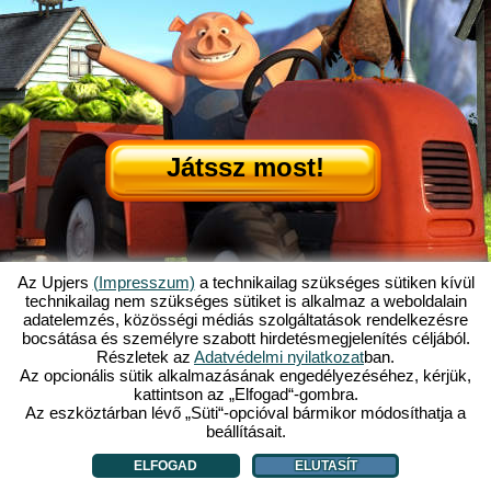
Játssz most!
Az Upjers
(Impresszum)
a technikailag szükséges sütiken kívül
technikailag nem szükséges sütiket is alkalmaz a weboldalain
adatelemzés, közösségi médiás szolgáltatások rendelkezésre
Mi is az az Én Kicsi Tanyám?
|
bocsátása és személyre szabott hirdetésmegjelenítés céljából.
Itt olvashatod ennek a böngészős játéknak a történetét!
|
Ami rád vár...
|
Részletek az
Adatvédelmi nyilatkozat
ban.
ÁSZF
|
Impresszum
|
Adatvédelmi nyilatkozat
|
Szabályzat
|
Fórum
|
Az opcionális sütik alkalmazásának engedélyezéséhez, kérjük,
kattintson az „Elfogad“-gombra.
Támogatás
|
My Free Farm 2 App
|
Google Play
|
App Store
|
Az eszköztárban lévő „Süti“-opcióval bármikor módosíthatja a
Böngészős játékok - Upjers.com
|
Sütik kezelése
beállításait.
ELFOGAD
ELUTASÍT