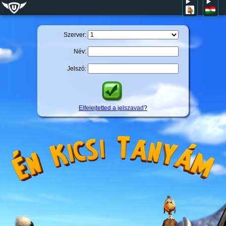
Szerver:
Név:
Jelszó:
Elfelejtetted a jelszavad?