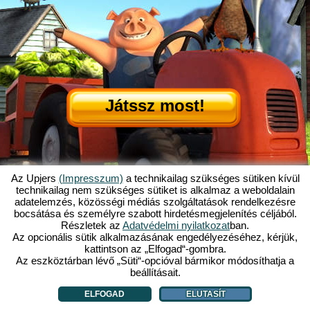
Játssz most!
Az Upjers
(Impresszum)
a technikailag szükséges sütiken kívül
technikailag nem szükséges sütiket is alkalmaz a weboldalain
adatelemzés, közösségi médiás szolgáltatások rendelkezésre
Mi is az az Én Kicsi Tanyám?
|
bocsátása és személyre szabott hirdetésmegjelenítés céljából.
Itt olvashatod ennek a böngészős játéknak a történetét!
|
Ami rád vár...
|
Részletek az
Adatvédelmi nyilatkozat
ban.
ÁSZF
|
Impresszum
|
Adatvédelmi nyilatkozat
|
Szabályzat
|
Fórum
|
Az opcionális sütik alkalmazásának engedélyezéséhez, kérjük,
kattintson az „Elfogad“-gombra.
Támogatás
|
My Free Farm 2 App
|
Google Play
|
App Store
|
Az eszköztárban lévő „Süti“-opcióval bármikor módosíthatja a
Böngészős játékok - Upjers.com
|
Sütik kezelése
beállításait.
ELFOGAD
ELUTASÍT