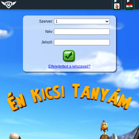
Szerver:
Név:
Jelszó:
Elfelejtetted a jelszavad?