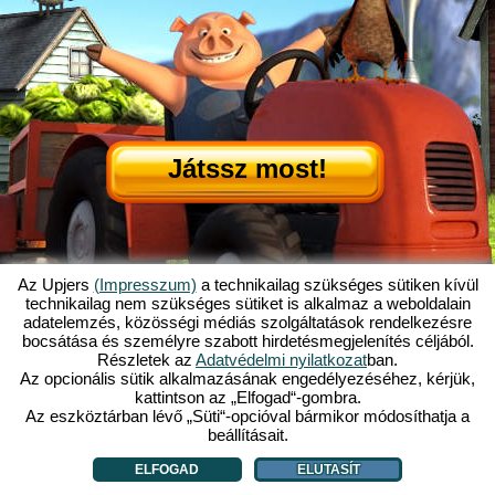
Játssz most!
Az Upjers
(Impresszum)
a technikailag szükséges sütiken kívül
technikailag nem szükséges sütiket is alkalmaz a weboldalain
adatelemzés, közösségi médiás szolgáltatások rendelkezésre
Mi is az az Én Kicsi Tanyám?
|
bocsátása és személyre szabott hirdetésmegjelenítés céljából.
Itt olvashatod ennek a böngészős játéknak a történetét!
|
Ami rád vár...
|
Részletek az
Adatvédelmi nyilatkozat
ban.
ÁSZF
|
Impresszum
|
Adatvédelmi nyilatkozat
|
Szabályzat
|
Fórum
|
Az opcionális sütik alkalmazásának engedélyezéséhez, kérjük,
kattintson az „Elfogad“-gombra.
Támogatás
|
My Free Farm 2 App
|
Google Play
|
App Store
|
Az eszköztárban lévő „Süti“-opcióval bármikor módosíthatja a
Böngészős játékok - Upjers.com
|
Sütik kezelése
beállításait.
ELFOGAD
ELUTASÍT