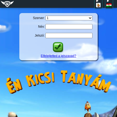
Szerver:
Név:
Jelszó:
Elfelejtetted a jelszavad?