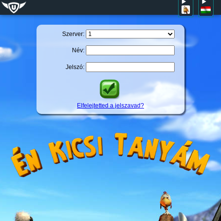
Szerver:
Név:
Jelszó:
Elfelejtetted a jelszavad?