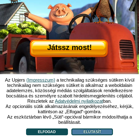
Játssz most!
Az Upjers
(Impresszum)
a technikailag szükséges sütiken kívül
technikailag nem szükséges sütiket is alkalmaz a weboldalain
adatelemzés, közösségi médiás szolgáltatások rendelkezésre
Mi is az az Én Kicsi Tanyám?
|
bocsátása és személyre szabott hirdetésmegjelenítés céljából.
Itt olvashatod ennek a böngészős játéknak a történetét!
|
Ami rád vár...
|
Részletek az
Adatvédelmi nyilatkozat
ban.
ÁSZF
|
Impresszum
|
Adatvédelmi nyilatkozat
|
Szabályzat
|
Fórum
|
Az opcionális sütik alkalmazásának engedélyezéséhez, kérjük,
kattintson az „Elfogad“-gombra.
Támogatás
|
My Free Farm 2 App
|
Google Play
|
App Store
|
Az eszköztárban lévő „Süti“-opcióval bármikor módosíthatja a
Böngészős játékok - Upjers.com
|
Sütik kezelése
beállításait.
ELFOGAD
ELUTASÍT