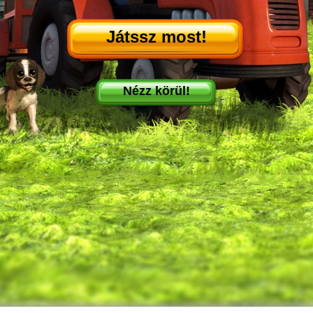
Játssz most!
Nézz körül!