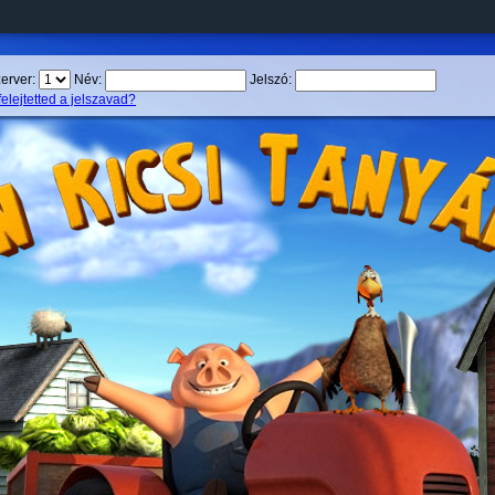
erver:
Név:
Jelszó:
felejtetted a jelszavad?