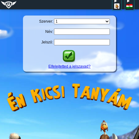
Szerver:
Név:
Jelszó:
Elfelejtetted a jelszavad?