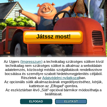
Játssz most!
Az Upjers
(Impresszum)
a technikailag szükséges sütiken kívül
technikailag nem szükséges sütiket is alkalmaz a weboldalain
adatelemzés, közösségi médiás szolgáltatások rendelkezésre
Mi is az az Én Kicsi Tanyám?
|
bocsátása és személyre szabott hirdetésmegjelenítés céljából.
Itt olvashatod ennek a böngészős játéknak a történetét!
|
Ami rád vár...
|
Részletek az
Adatvédelmi nyilatkozat
ban.
ÁSZF
|
Impresszum
|
Adatvédelmi nyilatkozat
|
Szabályzat
|
Fórum
|
Az opcionális sütik alkalmazásának engedélyezéséhez, kérjük,
kattintson az „Elfogad“-gombra.
Támogatás
|
My Free Farm 2 App
|
Google Play
|
App Store
|
Az eszköztárban lévő „Süti“-opcióval bármikor módosíthatja a
Böngészős játékok - Upjers.com
|
Sütik kezelése
beállításait.
ELFOGAD
ELUTASÍT