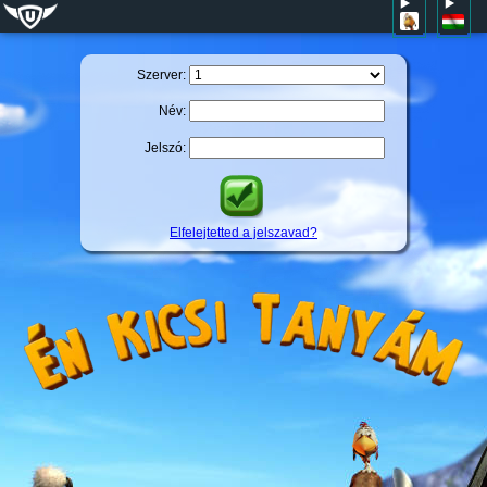
Szerver:
Név:
Jelszó:
Elfelejtetted a jelszavad?