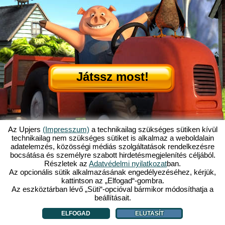
Játssz most!
Az Upjers
(Impresszum)
a technikailag szükséges sütiken kívül
technikailag nem szükséges sütiket is alkalmaz a weboldalain
adatelemzés, közösségi médiás szolgáltatások rendelkezésre
Mi is az az Én Kicsi Tanyám?
|
bocsátása és személyre szabott hirdetésmegjelenítés céljából.
Itt olvashatod ennek a böngészős játéknak a történetét!
|
Ami rád vár...
|
Részletek az
Adatvédelmi nyilatkozat
ban.
ÁSZF
|
Impresszum
|
Adatvédelmi nyilatkozat
|
Szabályzat
|
Fórum
|
Az opcionális sütik alkalmazásának engedélyezéséhez, kérjük,
kattintson az „Elfogad“-gombra.
Támogatás
|
My Free Farm 2 App
|
Google Play
|
App Store
|
Az eszköztárban lévő „Süti“-opcióval bármikor módosíthatja a
Böngészős játékok - Upjers.com
|
Sütik kezelése
beállításait.
ELFOGAD
ELUTASÍT