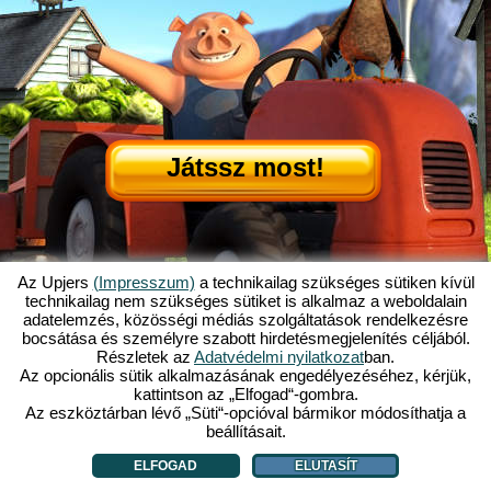
Játssz most!
Az Upjers
(Impresszum)
a technikailag szükséges sütiken kívül
technikailag nem szükséges sütiket is alkalmaz a weboldalain
adatelemzés, közösségi médiás szolgáltatások rendelkezésre
Mi is az az Én Kicsi Tanyám?
|
bocsátása és személyre szabott hirdetésmegjelenítés céljából.
Itt olvashatod ennek a böngészős játéknak a történetét!
|
Ami rád vár...
|
Részletek az
Adatvédelmi nyilatkozat
ban.
ÁSZF
|
Impresszum
|
Adatvédelmi nyilatkozat
|
Szabályzat
|
Fórum
|
Az opcionális sütik alkalmazásának engedélyezéséhez, kérjük,
kattintson az „Elfogad“-gombra.
Támogatás
|
My Free Farm 2 App
|
Google Play
|
App Store
|
Az eszköztárban lévő „Süti“-opcióval bármikor módosíthatja a
Böngészős játékok - Upjers.com
|
Sütik kezelése
beállításait.
ELFOGAD
ELUTASÍT