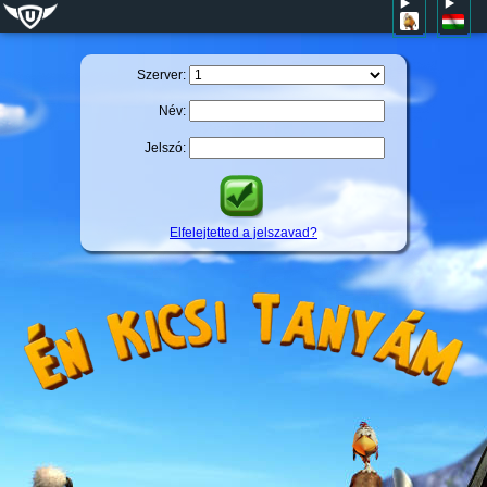
Szerver:
Név:
Jelszó:
Elfelejtetted a jelszavad?