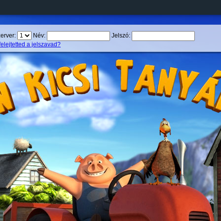
erver:
Név:
Jelszó:
felejtetted a jelszavad?