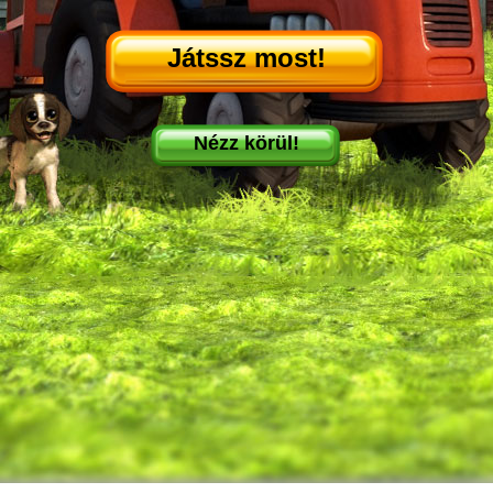
Játssz most!
Nézz körül!