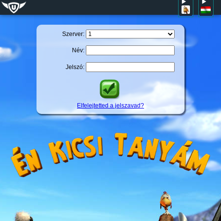
Szerver:
Név:
Jelszó:
Elfelejtetted a jelszavad?