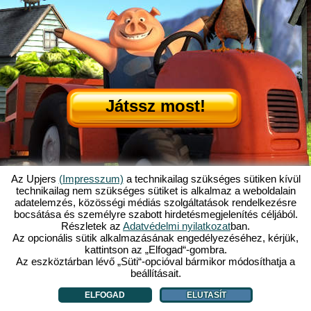
Játssz most!
Az Upjers
(Impresszum)
a technikailag szükséges sütiken kívül
technikailag nem szükséges sütiket is alkalmaz a weboldalain
adatelemzés, közösségi médiás szolgáltatások rendelkezésre
Mi is az az Én Kicsi Tanyám?
|
bocsátása és személyre szabott hirdetésmegjelenítés céljából.
Itt olvashatod ennek a böngészős játéknak a történetét!
|
Ami rád vár...
|
Részletek az
Adatvédelmi nyilatkozat
ban.
ÁSZF
|
Impresszum
|
Adatvédelmi nyilatkozat
|
Szabályzat
|
Fórum
|
Az opcionális sütik alkalmazásának engedélyezéséhez, kérjük,
kattintson az „Elfogad“-gombra.
Támogatás
|
My Free Farm 2 App
|
Google Play
|
App Store
|
Az eszköztárban lévő „Süti“-opcióval bármikor módosíthatja a
Böngészős játékok - Upjers.com
|
Sütik kezelése
beállításait.
ELFOGAD
ELUTASÍT