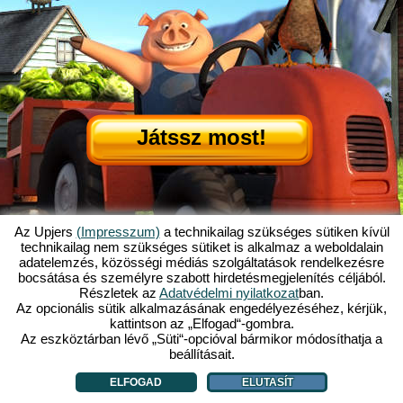
Játssz most!
Az Upjers
(Impresszum)
a technikailag szükséges sütiken kívül
technikailag nem szükséges sütiket is alkalmaz a weboldalain
adatelemzés, közösségi médiás szolgáltatások rendelkezésre
Mi is az az Én Kicsi Tanyám?
|
bocsátása és személyre szabott hirdetésmegjelenítés céljából.
Itt olvashatod ennek a böngészős játéknak a történetét!
|
Ami rád vár...
|
Részletek az
Adatvédelmi nyilatkozat
ban.
ÁSZF
|
Impresszum
|
Adatvédelmi nyilatkozat
|
Szabályzat
|
Fórum
|
Az opcionális sütik alkalmazásának engedélyezéséhez, kérjük,
kattintson az „Elfogad“-gombra.
Támogatás
|
My Free Farm 2 App
|
Google Play
|
App Store
|
Az eszköztárban lévő „Süti“-opcióval bármikor módosíthatja a
Böngészős játékok - Upjers.com
|
Sütik kezelése
beállításait.
ELFOGAD
ELUTASÍT