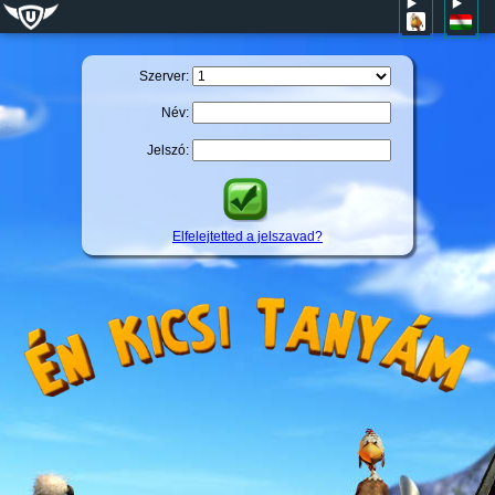
Szerver:
Név:
Jelszó:
Elfelejtetted a jelszavad?