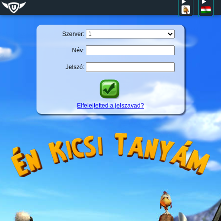
Szerver:
Név:
Jelszó:
Elfelejtetted a jelszavad?