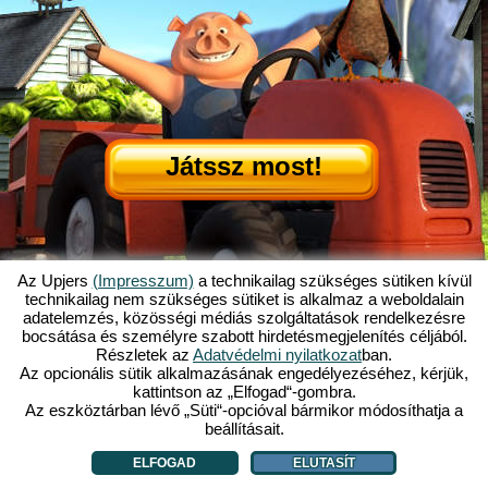
Játssz most!
Az Upjers
(Impresszum)
a technikailag szükséges sütiken kívül
technikailag nem szükséges sütiket is alkalmaz a weboldalain
adatelemzés, közösségi médiás szolgáltatások rendelkezésre
Mi is az az Én Kicsi Tanyám?
|
bocsátása és személyre szabott hirdetésmegjelenítés céljából.
Itt olvashatod ennek a böngészős játéknak a történetét!
|
Ami rád vár...
|
Részletek az
Adatvédelmi nyilatkozat
ban.
ÁSZF
|
Impresszum
|
Adatvédelmi nyilatkozat
|
Szabályzat
|
Fórum
|
Az opcionális sütik alkalmazásának engedélyezéséhez, kérjük,
kattintson az „Elfogad“-gombra.
Támogatás
|
My Free Farm 2 App
|
Google Play
|
App Store
|
Az eszköztárban lévő „Süti“-opcióval bármikor módosíthatja a
Böngészős játékok - Upjers.com
|
Sütik kezelése
beállításait.
ELFOGAD
ELUTASÍT