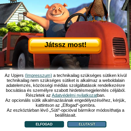
Játssz most!
Az Upjers
(Impresszum)
a technikailag szükséges sütiken kívül
technikailag nem szükséges sütiket is alkalmaz a weboldalain
adatelemzés, közösségi médiás szolgáltatások rendelkezésre
Mi is az az Én Kicsi Tanyám?
|
bocsátása és személyre szabott hirdetésmegjelenítés céljából.
Itt olvashatod ennek a böngészős játéknak a történetét!
|
Ami rád vár...
|
Részletek az
Adatvédelmi nyilatkozat
ban.
ÁSZF
|
Impresszum
|
Adatvédelmi nyilatkozat
|
Szabályzat
|
Fórum
|
Az opcionális sütik alkalmazásának engedélyezéséhez, kérjük,
kattintson az „Elfogad“-gombra.
Támogatás
|
My Free Farm 2 App
|
Google Play
|
App Store
|
Az eszköztárban lévő „Süti“-opcióval bármikor módosíthatja a
Böngészős játékok - Upjers.com
|
Sütik kezelése
beállításait.
ELFOGAD
ELUTASÍT