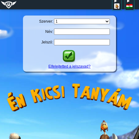
Szerver:
Név:
Jelszó:
Elfelejtetted a jelszavad?