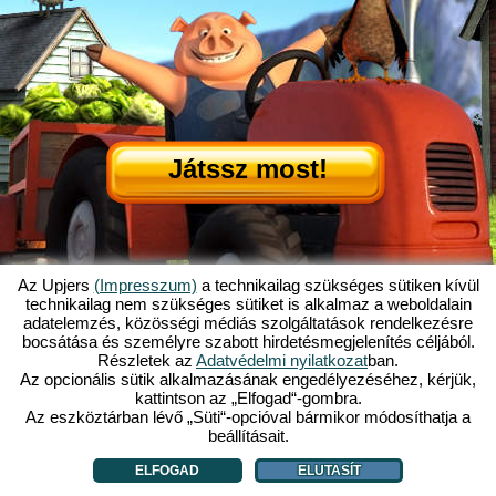
Játssz most!
Az Upjers
(Impresszum)
a technikailag szükséges sütiken kívül
technikailag nem szükséges sütiket is alkalmaz a weboldalain
adatelemzés, közösségi médiás szolgáltatások rendelkezésre
Mi is az az Én Kicsi Tanyám?
|
bocsátása és személyre szabott hirdetésmegjelenítés céljából.
Itt olvashatod ennek a böngészős játéknak a történetét!
|
Ami rád vár...
|
Részletek az
Adatvédelmi nyilatkozat
ban.
ÁSZF
|
Impresszum
|
Adatvédelmi nyilatkozat
|
Szabályzat
|
Fórum
|
Az opcionális sütik alkalmazásának engedélyezéséhez, kérjük,
kattintson az „Elfogad“-gombra.
Támogatás
|
My Free Farm 2 App
|
Google Play
|
App Store
|
Az eszköztárban lévő „Süti“-opcióval bármikor módosíthatja a
Böngészős játékok - Upjers.com
|
Sütik kezelése
beállításait.
ELFOGAD
ELUTASÍT