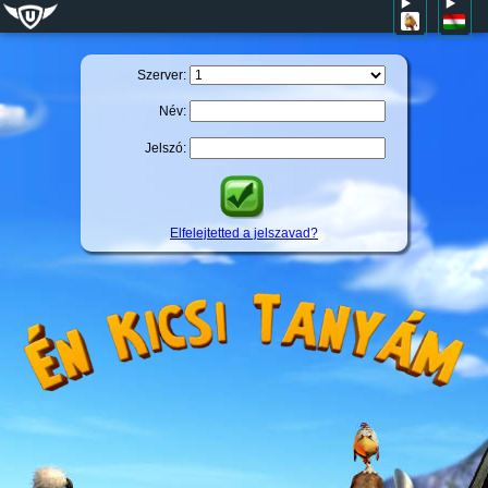
Szerver:
Név:
Jelszó:
Elfelejtetted a jelszavad?