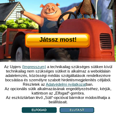
Játssz most!
Az Upjers
(Impresszum)
a technikailag szükséges sütiken kívül
technikailag nem szükséges sütiket is alkalmaz a weboldalain
adatelemzés, közösségi médiás szolgáltatások rendelkezésre
Mi is az az Én Kicsi Tanyám?
|
bocsátása és személyre szabott hirdetésmegjelenítés céljából.
Itt olvashatod ennek a böngészős játéknak a történetét!
|
Ami rád vár...
|
Részletek az
Adatvédelmi nyilatkozat
ban.
ÁSZF
|
Impresszum
|
Adatvédelmi nyilatkozat
|
Szabályzat
|
Fórum
|
Az opcionális sütik alkalmazásának engedélyezéséhez, kérjük,
kattintson az „Elfogad“-gombra.
Támogatás
|
My Free Farm 2 App
|
Google Play
|
App Store
|
Az eszköztárban lévő „Süti“-opcióval bármikor módosíthatja a
Böngészős játékok - Upjers.com
|
Sütik kezelése
beállításait.
ELFOGAD
ELUTASÍT