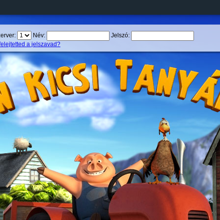
erver:
Név:
Jelszó:
felejtetted a jelszavad?