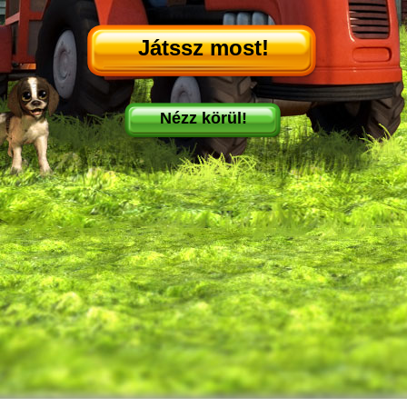
Játssz most!
Nézz körül!