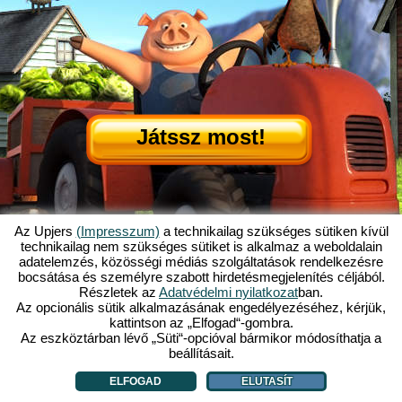
Játssz most!
Az Upjers
(Impresszum)
a technikailag szükséges sütiken kívül
technikailag nem szükséges sütiket is alkalmaz a weboldalain
adatelemzés, közösségi médiás szolgáltatások rendelkezésre
Mi is az az Én Kicsi Tanyám?
|
bocsátása és személyre szabott hirdetésmegjelenítés céljából.
Itt olvashatod ennek a böngészős játéknak a történetét!
|
Ami rád vár...
|
Részletek az
Adatvédelmi nyilatkozat
ban.
ÁSZF
|
Impresszum
|
Adatvédelmi nyilatkozat
|
Szabályzat
|
Fórum
|
Az opcionális sütik alkalmazásának engedélyezéséhez, kérjük,
kattintson az „Elfogad“-gombra.
Támogatás
|
My Free Farm 2 App
|
Google Play
|
App Store
|
Az eszköztárban lévő „Süti“-opcióval bármikor módosíthatja a
Böngészős játékok - Upjers.com
|
Sütik kezelése
beállításait.
ELFOGAD
ELUTASÍT