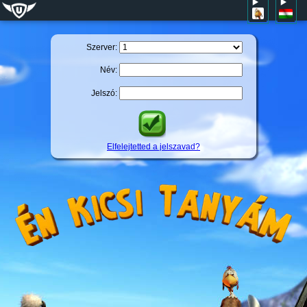
Szerver:
Név:
Jelszó:
Elfelejtetted a jelszavad?