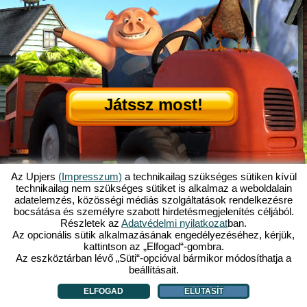
Játssz most!
Az Upjers
(Impresszum)
a technikailag szükséges sütiken kívül
technikailag nem szükséges sütiket is alkalmaz a weboldalain
adatelemzés, közösségi médiás szolgáltatások rendelkezésre
Mi is az az Én Kicsi Tanyám?
|
bocsátása és személyre szabott hirdetésmegjelenítés céljából.
Itt olvashatod ennek a böngészős játéknak a történetét!
|
Ami rád vár...
|
Részletek az
Adatvédelmi nyilatkozat
ban.
ÁSZF
|
Impresszum
|
Adatvédelmi nyilatkozat
|
Szabályzat
|
Fórum
|
Az opcionális sütik alkalmazásának engedélyezéséhez, kérjük,
kattintson az „Elfogad“-gombra.
Támogatás
|
My Free Farm 2 App
|
Google Play
|
App Store
|
Az eszköztárban lévő „Süti“-opcióval bármikor módosíthatja a
Böngészős játékok - Upjers.com
|
Sütik kezelése
beállításait.
ELFOGAD
ELUTASÍT