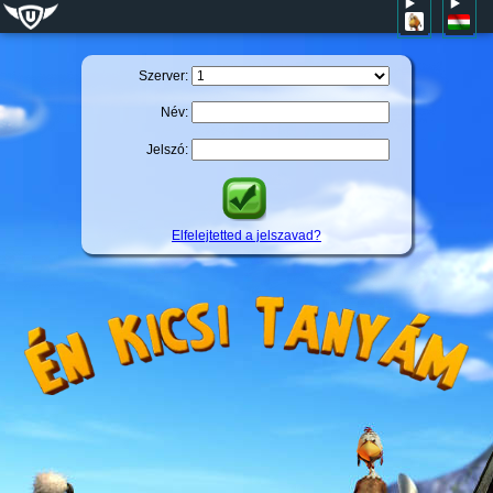
Szerver:
Név:
Jelszó:
Elfelejtetted a jelszavad?