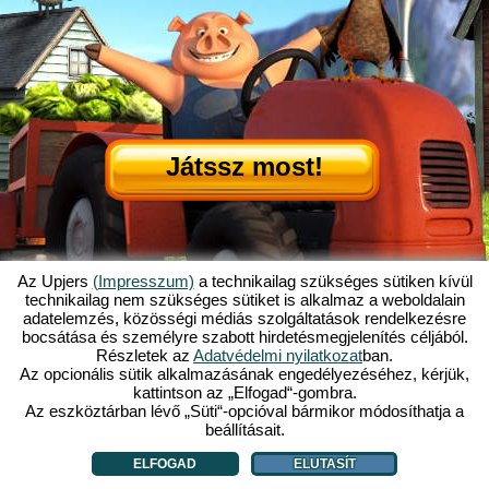
Játssz most!
Az Upjers
(Impresszum)
a technikailag szükséges sütiken kívül
technikailag nem szükséges sütiket is alkalmaz a weboldalain
adatelemzés, közösségi médiás szolgáltatások rendelkezésre
Mi is az az Én Kicsi Tanyám?
|
bocsátása és személyre szabott hirdetésmegjelenítés céljából.
Itt olvashatod ennek a böngészős játéknak a történetét!
|
Ami rád vár...
|
Részletek az
Adatvédelmi nyilatkozat
ban.
ÁSZF
|
Impresszum
|
Adatvédelmi nyilatkozat
|
Szabályzat
|
Fórum
|
Az opcionális sütik alkalmazásának engedélyezéséhez, kérjük,
kattintson az „Elfogad“-gombra.
Támogatás
|
My Free Farm 2 App
|
Google Play
|
App Store
|
Az eszköztárban lévő „Süti“-opcióval bármikor módosíthatja a
Böngészős játékok - Upjers.com
|
Sütik kezelése
beállításait.
ELFOGAD
ELUTASÍT